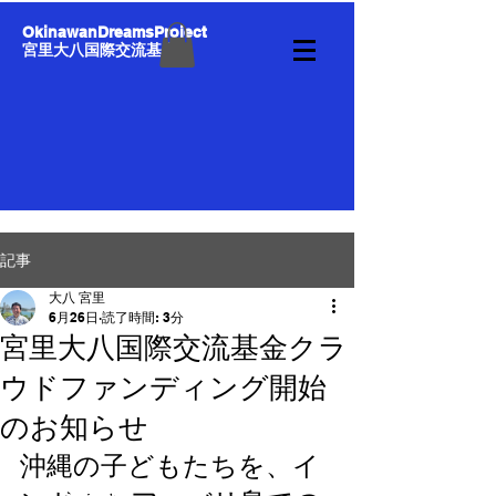
OkinawanDreamsProject
宮里大八国際交流基金
記事
大八 宮里
6月26日
読了時間: 3分
宮里大八国際交流基金クラ
ウドファンディング開始
のお知らせ
沖縄の子どもたちを、イ