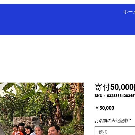
ホー
寄付50,00
SKU： 6328356428345
価
￥50,000
格
お名前の表記記載
*
選択