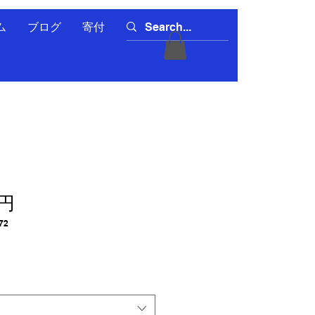
ム
ブログ
寄付
0円
72