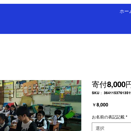
ホー
寄付8,000
SKU： 3641153761351
価
￥8,000
格
お名前の表記記載
*
選択