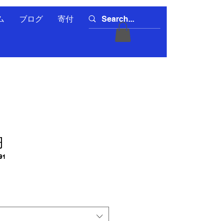
ム
ブログ
寄付
円
91