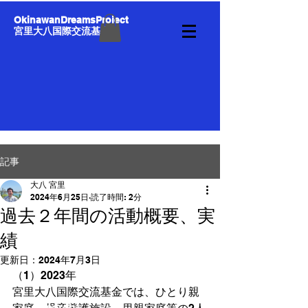
OkinawanDreamsProject
宮里大八国際交流基金
記事
大八 宮里
2024年6月25日
読了時間: 2分
過去２年間の活動概要、実
績
更新日：
2024年7月3日
（1）2023年
宮里大八国際交流基金では、ひとり親