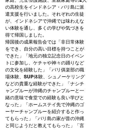
家庭、児童養護施設、里親家庭等の2人
の高校生をインドネシア・バリ島に派
遣支援を行いました。それぞれの生徒
が、インドネシアで沖縄では味わえな
い体験を通し、多くの学びや気づきを
得て帰国しました。
帰国後の成果報告会では
「非日常体験
をでき、自分の高い目標を持つことが
できた」「地元の独立記念日のイベン
トに参加し、ケチャや神々の踊りなど
の文化を経験した」「バリ俱楽部の職
場体験、SUP体験、シュノーケリング
などの貴重な経験ができた」「ナシチ
ャンプルーが沖縄のチャンプルーと一
緒の意味で食堂での経験も良い学びと
なった」「ホームステイ先で沖縄のゴ
ーヤーチャンプルーを紹介すると作っ
てもらった」「バリ島の家が昔の沖縄
と同じようだと教えてもらった」「言